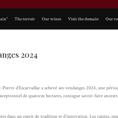
ain"
The terroir
Our wines
Visit the domain
Our r
danges 2024
-Pierre d’Escarvaillac a achevé ses vendanges 2024, une périod
xceptionnel de quatorze hectares, conjugue savoir-faire ancestra
es dans un esprit de tradition et d’innovation. Les raisins, is