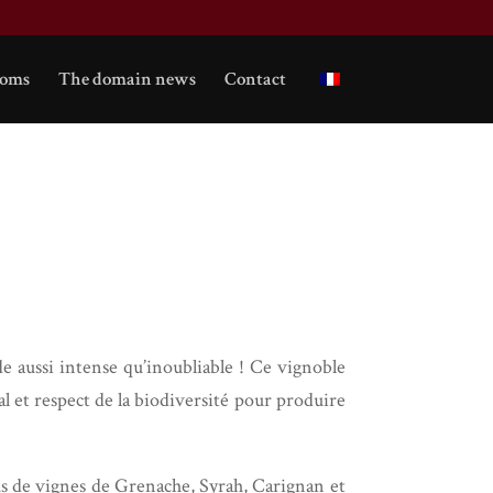
ooms
The domain news
Contact
e aussi intense qu’inoubliable ! Ce vignoble
l et respect de la biodiversité pour produire
sus de vignes de Grenache, Syrah, Carignan et