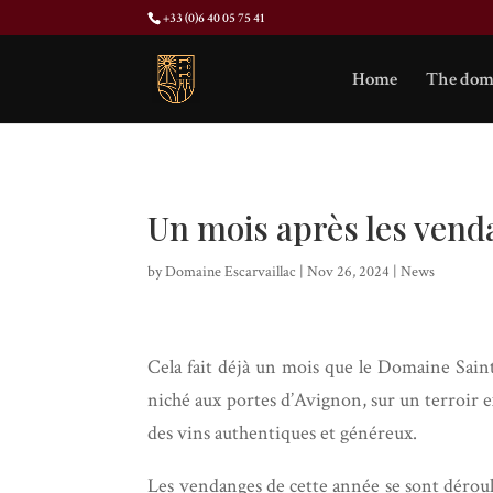
+33 (0)6 40 05 75 41
Home
The dom
Un mois après les ven
by
Domaine Escarvaillac
|
Nov 26, 2024
|
News
Cela fait déjà un mois que le Domaine Saint
niché aux portes d’Avignon, sur un terroir e
des vins authentiques et généreux.
Les vendanges de cette année se sont déroulé