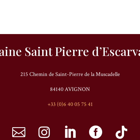
ine Saint Pierre d’Escarva
215 Chemin de Saint-Pierre de la Muscadelle
84140 AVIGNON
+33 (0)6 40 05 75 41




