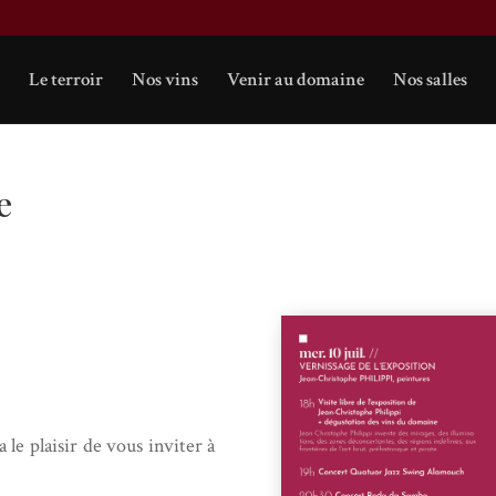
Le terroir
Nos vins
Venir au domaine
Nos salles
e
a le plaisir de vous inviter à