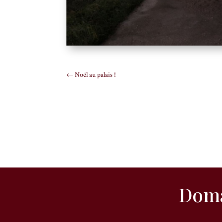
←
Noël au palais !
Doma