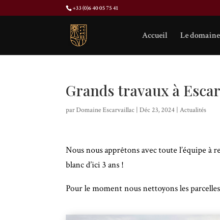
+33 (0)6 40 05 75 41
Accueil
Le domaine
Grands travaux à Escarv
par
Domaine Escarvaillac
|
Déc 23, 2024
|
Actualités
Nous nous apprêtons avec toute l’équipe à re
blanc d’ici 3 ans !
Pour le moment nous nettoyons les parcelles 